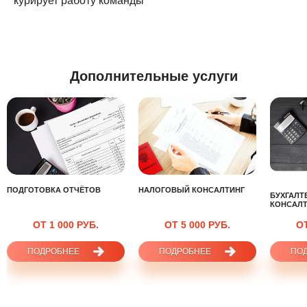
курирует работу команды
Дополнительные услуги
ПОДГОТОВКА ОТЧЁТОВ
НАЛОГОВЫЙ КОНСАЛТИНГ
БУХГАЛТ
КОНСАЛТ
ОТ 1 000 РУБ.
ОТ 5 000 РУБ.
ОТ
ПОДРОБНЕЕ
ПОДРОБНЕЕ
ПО